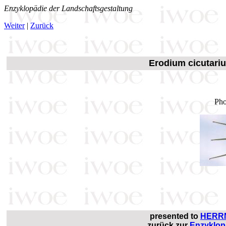
Enzyklopädie der Landschaftsgestaltung
Weiter
|
Zurück
Erodium cicutar
Pho
presented to
HERR
zurück zur
Enzyklop