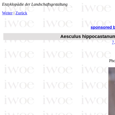
Enzyklopädie der Landschaftsgestaltung
Weiter
|
Zurück
sponsored 
Aesculus hippocastanum
7
Pho